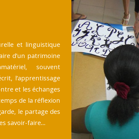
E
relle et linguistique
aire d’un patrimoine
matériel, souvent
crit, l’apprentissage
ontre et les échanges
temps de la réflexion
garde, le partage des
es savoir-faire…