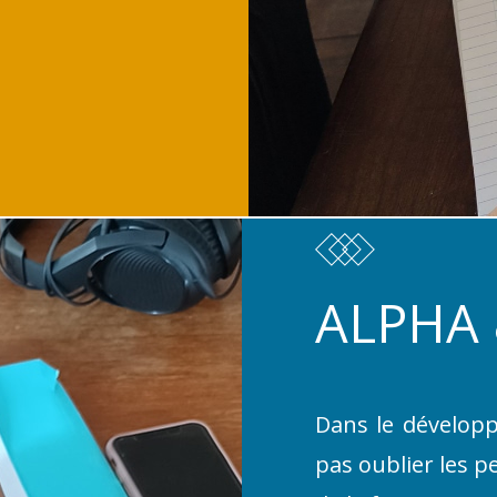
ALPHA
Dans le dévelop
pas oublier les p