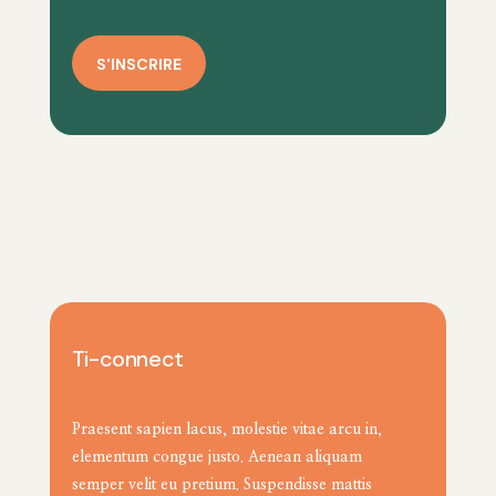
S'INSCRIRE
Ti-connect
Praesent sapien lacus, molestie vitae arcu in,
elementum congue justo. Aenean aliquam
semper velit eu pretium. Suspendisse mattis