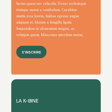
luctus quam nec vehicula. Donec scelerisque
tristique metus a vestibulum. Curabitur
mattis eros lorem, finibus egestas augue
aliquam et. Mauris a fringilla ligula.
Suspendisse in elementum magna, ac
volutpat quam. Maecenas interdum metus.
S'INSCRIRE
LA K-BINE